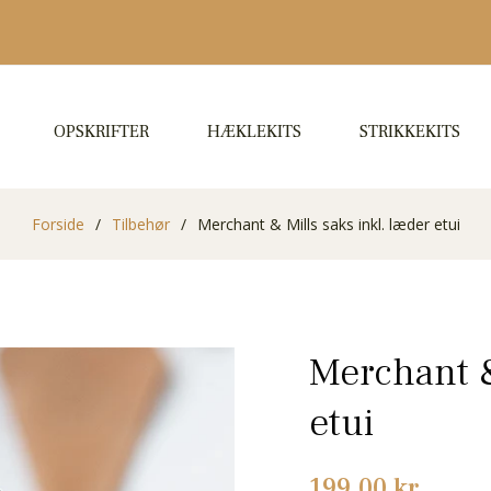
OPSKRIFTER
HÆKLEKITS
STRIKKEKITS
Forside
/
Tilbehør
/
Merchant & Mills saks inkl. læder etui
Merchant &
etui
Normalpris
199,00 kr