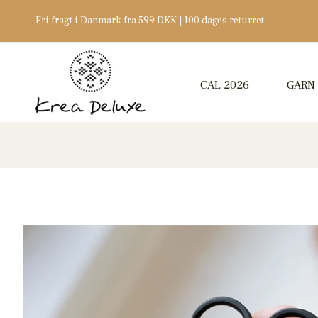
Fri fragt i Danmark fra 599 DKK | 100 dages returret
CAL 2026
GARN