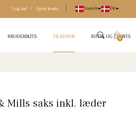
Danish
DK
Log ind
/
Opret konto
BRODERIKITS
TILBEHØR
BUTIK OG EVENTS
Indkøbskur
0
 Mills saks inkl. læder