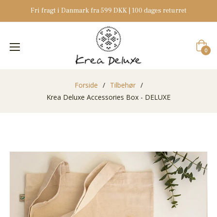
Fri fragt i Danmark fra 599 DKK | 100 dages returret
Indkøb
0
Forside
/
Tilbehør
/
Krea Deluxe Accessories Box - DELUXE