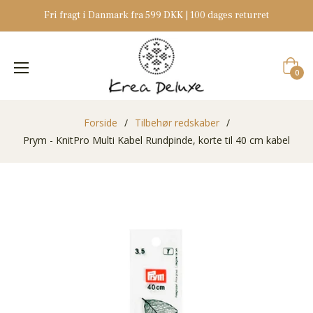
Fri fragt i Danmark fra 599 DKK | 100 dages returret
Indkøb
0
Forside
/
Tilbehør redskaber
/
Prym - KnitPro Multi Kabel Rundpinde, korte til 40 cm kabel