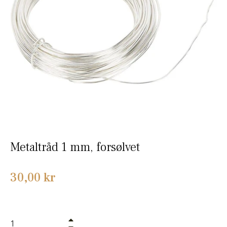
Metaltråd 1 mm, forsølvet
Normalpris
30,00 kr
+
−