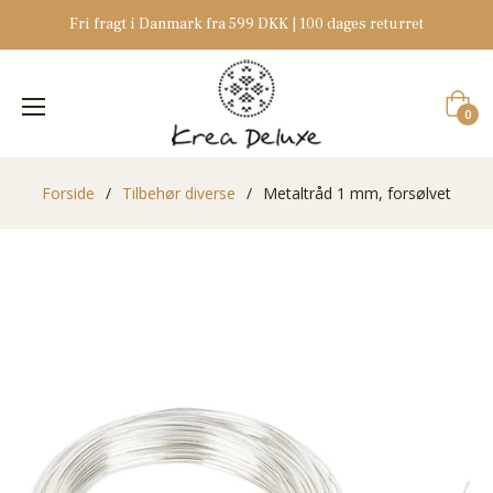
Fri fragt i Danmark fra 599 DKK | 100 dages returret
Indkøb
0
Forside
/
Tilbehør diverse
/
Metaltråd 1 mm, forsølvet