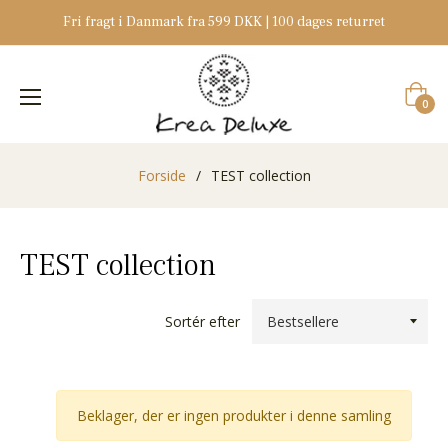
Fri fragt i Danmark fra 599 DKK | 100 dages returret
Indkøb
0
Forside
/
TEST collection
TEST collection
Sortér efter
Beklager, der er ingen produkter i denne samling