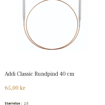
Addi Classic Rundpind 40 cm
Normalpris
65,00 kr
Størrelse :
2.0