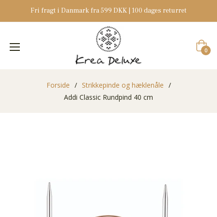
Fri fragt i Danmark fra 599 DKK | 100 dages returret
Indkøb
0
Forside
/
Strikkepinde og hæklenåle
/
Addi Classic Rundpind 40 cm