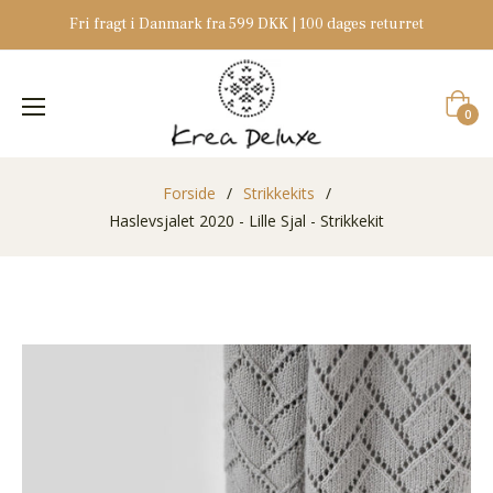
Fri fragt i Danmark fra 599 DKK | 100 dages returret
Indkøb
0
Forside
/
Strikkekits
/
Haslevsjalet 2020 - Lille Sjal - Strikkekit