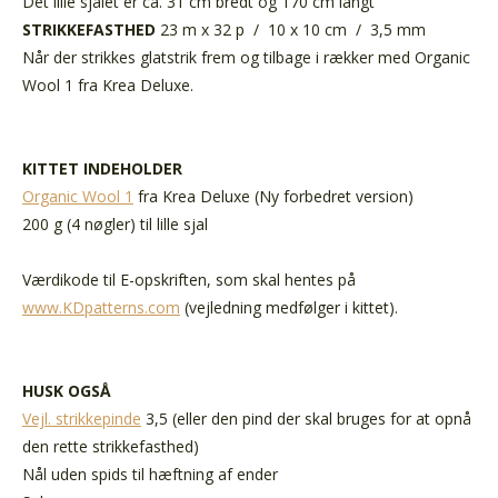
Det lille sjalet er ca. 31 cm bredt og 170 cm langt
STRIKKEFASTHED
23 m x 32 p
/
10 x 10 cm
/
3,5 mm
Når der strikkes glatstrik frem og tilbage i rækker med Organic
Wool 1 fra Krea Deluxe.
KITTET INDEHOLDER
Organic Wool 1
fra Krea Deluxe (Ny forbedret version)
200 g (4 nøgler) til lille sjal
Værdikode til E-opskriften, som skal hentes på
www.KDpatterns.com
(vejledning medfølger i kittet).
HUSK OGSÅ
Vejl. strikkepinde
3,5 (eller den pind der skal bruges for at opnå
den rette strikkefasthed)
Nål uden spids til hæftning af ender