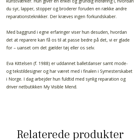
kunstværker. Hun giver en enkel og grundig indføring i, hvordan
du syr, lapper, stopper og broderer foruden en række andre
reparationsteknikker. Der kræves ingen forkundskaber.
Med baggrund i egne erfaringer viser hun desuden, hvordan
det at reparere kan få os til at passe bedre på det, vi er glade
for – uanset om det gælder tøj eller os selv.
Eva Kittelsen (f. 1988) er uddannet balletdanser samt mode-
og tekstildesigner og har været med i finalen i Symesterskabet
i Norge. I dag arbejder hun fuldtid med synlig reparation og
driver netbutikken My Visible Mend.
Relaterede produkter