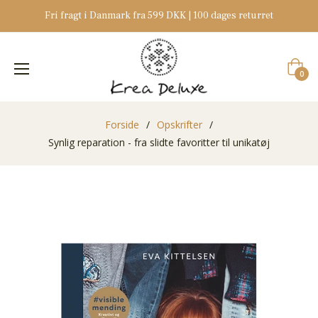
Fri fragt i Danmark fra 599 DKK | 100 dages returret
Indkøb
0
Forside
/
Opskrifter
/
Synlig reparation - fra slidte favoritter til unikatøj