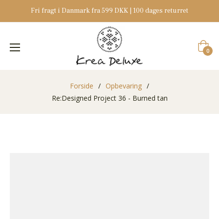
Fri fragt i Danmark fra 599 DKK | 100 dages returret
Indkøb
0
Forside
/
Opbevaring
/
Re:Designed Project 36 - Burned tan