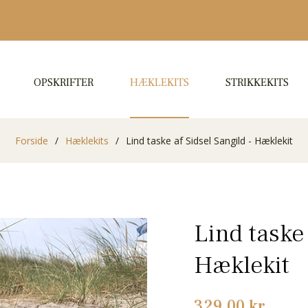
OPSKRIFTER
HÆKLEKITS
STRIKKEKITS
Forside
/
Hæklekits
/
Lind taske af Sidsel Sangild - Hæklekit
Lind taske 
Hæklekit
Normalpris
329,00 kr