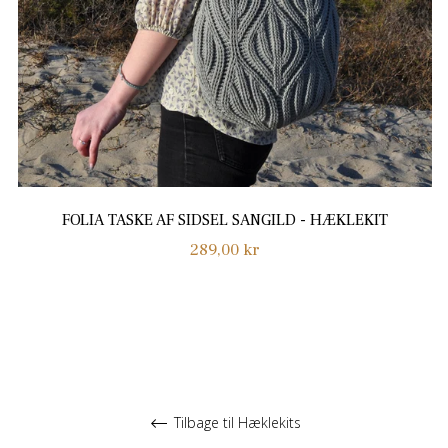
FOLIA TASKE AF SIDSEL SANGILD - HÆKLEKIT
Normalpris
289,00 kr
Tilbage til Hæklekits