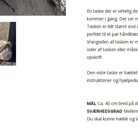
En taske der er virkelig d
kommer i gang. Det ser m
Tasken er lidt større end
perfekt til et par håndklæ
Vrangsiden af tasken er 
sider af tasken eller måsk
opskrift.
Den viste taske er hæklet 
instruktioner og hjælped
MÅL
Ca. 40 cm bred på d
SVÆRHEDSGRAD
Melle
Du skal kunne hækle og l