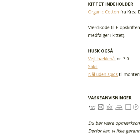
KITTET INDEHOLDER
Organic Cotton
fra Krea D
Værdikode til E-opskrifte
medfølger i kittet).
HUSK OGSÅ
Vejl. hæklenål
nr. 3.0
Saks
Nål uden spids
til monter
VASKEANVISNINGER
Du bør være opmærksom p
Derfor kan vi ikke garan