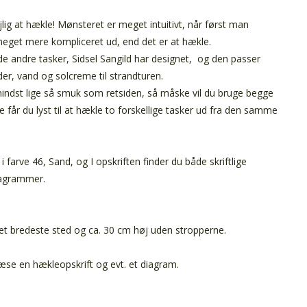
ejlig at hækle! Mønsteret er meget intuitivt, når først man
eget mere kompliceret ud, end det er at hækle.
 de andre tasker, Sidsel Sangild har designet, og den passer
der, vand og solcreme til strandturen.
mindst lige så smuk som retsiden, så måske vil du bruge begge
e får du lyst til at hækle to forskellige tasker ud fra den samme
i farve 46, Sand, og I opskriften finder du både skriftlige
iagrammer.
et bredeste sted og ca. 30 cm høj uden stropperne.
m
æse en hækleopskrift og evt. et diagram.