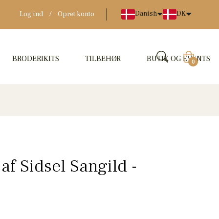
Danish
DK
Log ind
/
Opret konto
BRODERIKITS
TILBEHØR
BUTIK OG EVENTS
Indkøbskur
0
af Sidsel Sangild -