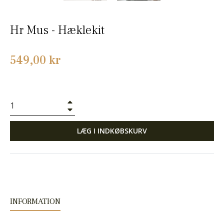
Hr Mus - Hæklekit
Normalpris
549,00 kr
+
−
LÆG I INDKØBSKURV
INFORMATION