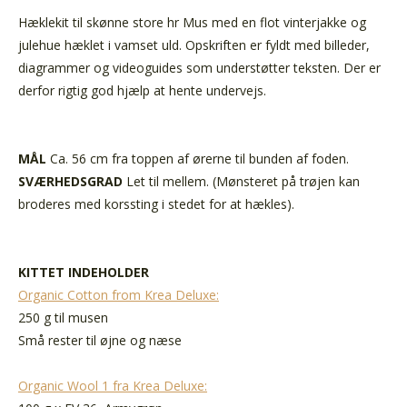
Hæklekit til skønne store hr Mus med en flot vinterjakke og
julehue hæklet i vamset uld. Opskriften er fyldt med billeder,
diagrammer og videoguides som understøtter teksten. Der er
derfor rigtig god hjælp at hente undervejs.
MÅL
Ca. 56 cm fra toppen af ørerne til bunden af foden.
SVÆRHEDSGRAD
Let til mellem. (Mønsteret på trøjen kan
broderes med korssting i stedet for at hækles).
KITTET INDEHOLDER
Organic Cotton from Krea Deluxe:
250 g til musen
Små rester til øjne og næse
Organic Wool 1 fra Krea Deluxe: