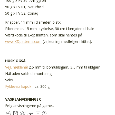
100 g x FV 36, Armygrøn
50 g x FV 01, Naturhvid
50 g x FV 52, Conaq
Knapper, 11 mm i diameter, 6 stk.
Piberenser, 15 mm i tykkelse, 30 cm i længden til hale
Værdikode til E-opskriften
, som skal hentes på
www.KDpatterns.com
(vejledning medfølger i kittet).
HUSK OGSÅ
Vejl. hæklenål
2,5 mm til bomuldsgarn, 3,5 mm til uldgarn
Nål uden spids til montering
Saks
Fyldevat/
kapok
- ca. 300 g
VASKEANVISNINGER
Følg anvisningerne på garnet.