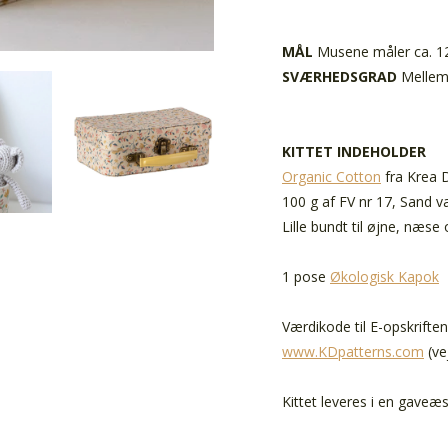
MÅL
Musene måler ca. 
SVÆRHEDSGRAD
Melle
KITTET INDEHOLDER
Organic Cotton
fra Krea 
100 g af FV nr 17, Sand v
Lille bundt til øjne, næse
1 pose
Økologisk Kapok
Værdikode til E-opskriften
www.KDpatterns.com
(ve
Kittet leveres i en gaveæ