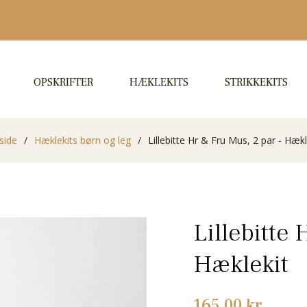
OPSKRIFTER
HÆKLEKITS
STRIKKEKITS
side
/
Hæklekits børn og leg
/
Lillebitte Hr & Fru Mus, 2 par - Hækl
Lillebitte 
Hæklekit
Normalpris
165,00 kr