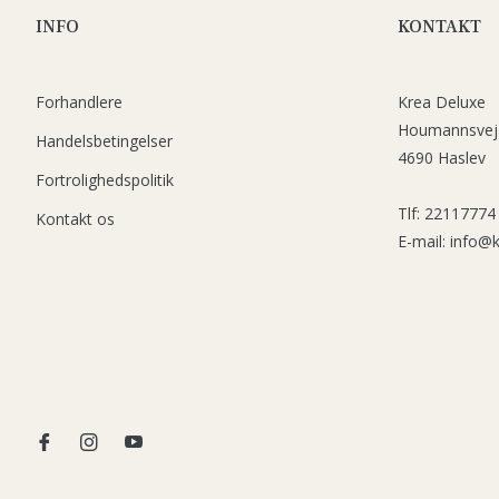
INFO
KONTAKT
Forhandlere
Krea Deluxe
Houmannsvej
Handelsbetingelser
4690 Haslev
Fortrolighedspolitik
Tlf: 22117774
Kontakt os
E-mail: info@
Fb
Ins
You