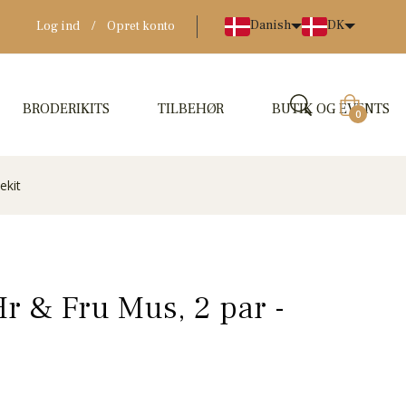
Danish
DK
Log ind
/
Opret konto
BRODERIKITS
TILBEHØR
BUTIK OG EVENTS
Indkøbskur
0
ekit
Hr & Fru Mus, 2 par -