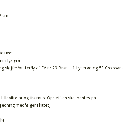
12 cm
m
Deluxe:
arm lys grå
 og sløjfer/butterfly af FV nr 29 Brun, 11 Lyserød og 53 Croissant
 Lillebitte hr og fru mus. Opskriften skal hentes på
jledning medfølger i kittet).
ske