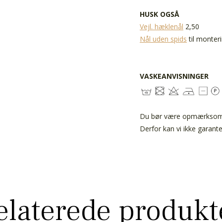
HUSK OGSÅ
Vejl. hæklenål
2,50
Nål uden spids
til monter
VASKEANVISNINGER
Du bør være opmærksom på
Derfor kan vi ikke garant
elaterede produkt