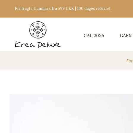
Fri fragt i Danmark fra 599 DKK | 100 dages returret
CAL 2026
GARN
For