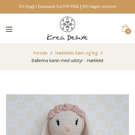
Fri fragt i Danmark fra 599 DKK | 100 dages returret
Indkøb
0
Forside
/
Hæklekits børn og leg
/
Ballerina kanin med udstyr - Hæklekit