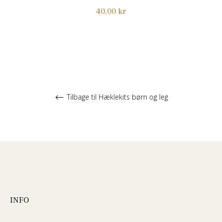
Normalpris
40,00 kr
Tilbage til Hæklekits børn og leg
INFO