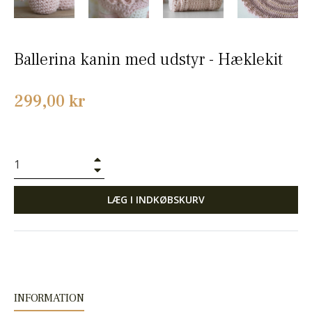
Ballerina kanin med udstyr - Hæklekit
Normalpris
299,00 kr
+
−
LÆG I INDKØBSKURV
INFORMATION