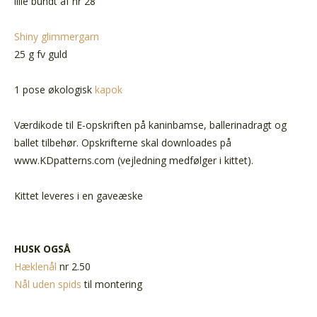
lille bundt af nr 28
Shiny glimmergarn
25 g fv guld
1 pose økologisk
kapok
Værdikode til E-opskriften på kaninbamse, ballerinadragt og
ballet tilbehør. Opskrifterne skal downloades på
www.KDpatterns.com (vejledning medfølger i kittet).
Kittet leveres i en gaveæske
HUSK OGSÅ
Hæklenål
nr 2.50
Nål uden spids
til montering