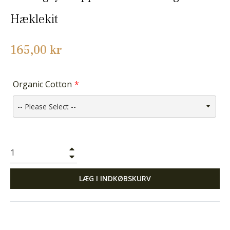
Hæklekit
Normalpris
165,00 kr
Organic Cotton
+
−
LÆG I INDKØBSKURV