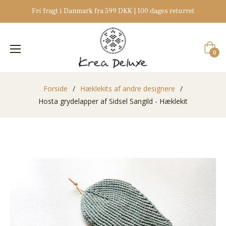
Fri fragt i Danmark fra 599 DKK | 100 dages returret
Indkøb
0
Forside
/
Hæklekits af andre designere
/
Hosta grydelapper af Sidsel Sangild - Hæklekit