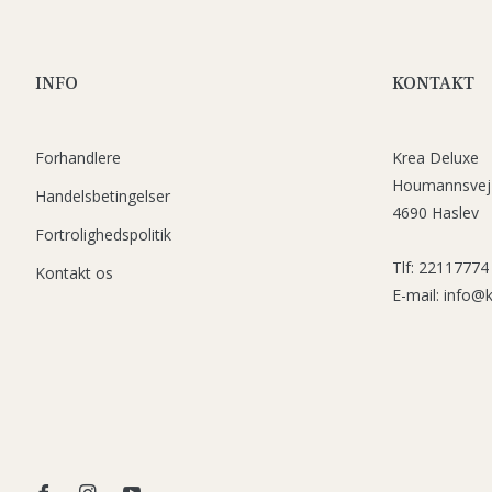
INFO
KONTAKT
Forhandlere
Krea Deluxe
Houmannsvej
Handelsbetingelser
4690 Haslev
Fortrolighedspolitik
Tlf: 22117774
Kontakt os
E-mail: info@
Fb
Ins
You