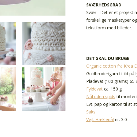
SVÆRHEDSGRAD
Svær - Det er et projekt 
forskellige masketyper o
tekstform med billeder.
DET SKAL DU BRUGE
Organic cotton fra Krea 
Guldbroderigarn til ild på 
Pladevat (100 grams) 65 
Fyldevat
ca. 150 g.
Nål uden spids
til monter
Evt. pap og karton til at 
Saks
Vejl. Hæklenål
nr. 3.0