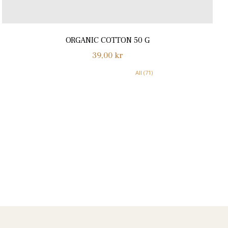
ORGANIC COTTON 50 G
Normalpris
39,00 kr
All (71)