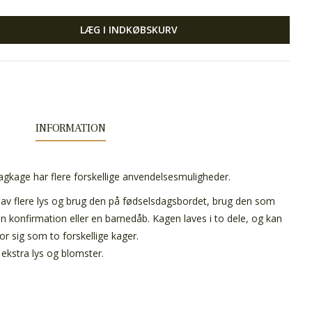
LÆG I INDKØBSKURV
INFORMATION
kage har flere forskellige anvendelsesmuligheder.
lav flere lys og brug den på fødselsdagsbordet, brug den som
, en konfirmation eller en barnedåb. Kagen laves i to dele, og kan
or sig som to forskellige kager.
e ekstra lys og blomster.