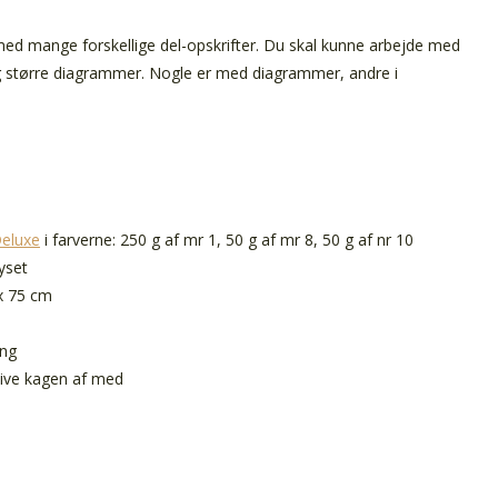
med mange forskellige del-opskrifter. Du skal kunne arbejde med
g større diagrammer. Nogle er med diagrammer, andre i
Deluxe
i farverne: 250 g af mr 1, 50 g af mr 8, 50 g af nr 10
lyset
x 75 cm
ing
stive kagen af med