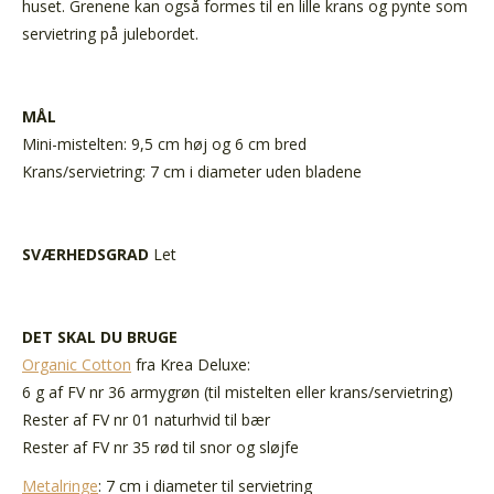
huset. Grenene kan også formes til en lille krans og pynte som
servietring på julebordet.
MÅL
Mini-mistelten: 9,5 cm høj og 6 cm bred
Krans/servietring: 7 cm i diameter uden bladene
SVÆRHEDSGRAD
Let
DET SKAL DU BRUGE
Organic Cotton
fra Krea Deluxe:
6 g af FV nr 36 armygrøn (til mistelten eller krans/servietring)
Rester af FV nr 01 naturhvid til bær
Rester af FV nr 35 rød til snor og sløjfe
Metalringe
: 7 cm i diameter til servietring