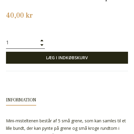
Normalpris
40,00 kr
+
−
LÆG I INDKØBSKURV
INFORMATION
Mini-misteltenen består af 5 små grene, som kan samles til et
lille bundt, der kan pynte på grene og små kroge rundtom i