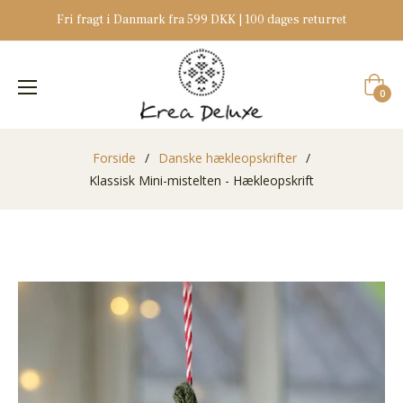
Fri fragt i Danmark fra 599 DKK | 100 dages returret
Indkøb
0
Forside
/
Danske hækleopskrifter
/
Klassisk Mini-mistelten - Hækleopskrift