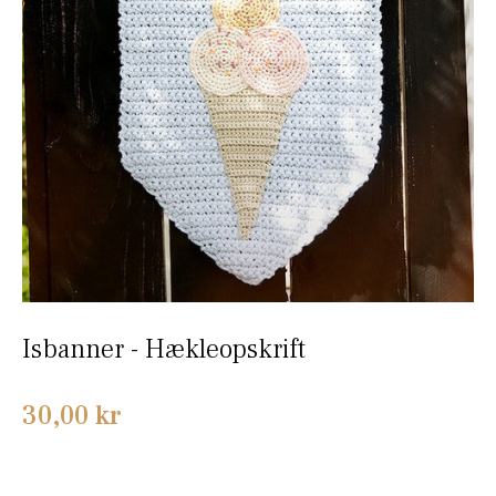
Isbanner - Hækleopskrift
Normalpris
30,00 kr