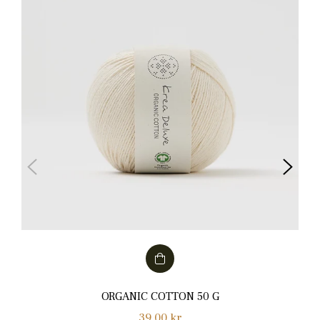
ORGANIC COTTON 50 G
Normalpris
39,00 kr