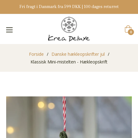
Fri fragt i Danmark fra 599 DKK | 100 dages returret
Indkøb
0
Forside
/
Danske hækleopskrifter jul
/
Klassisk Mini-mistelten - Hækleopskrift