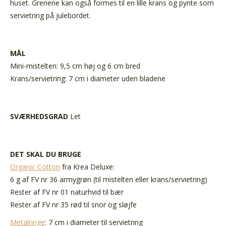
huset. Grenene kan også formes til en lille krans og pynte som
servietring på julebordet.
MÅL
Mini-mistelten: 9,5 cm høj og 6 cm bred
Krans/servietring: 7 cm i diameter uden bladene
SVÆRHEDSGRAD
Let
DET SKAL DU BRUGE
Organic Cotton
fra Krea Deluxe:
6 g af FV nr 36 armygrøn (til mistelten eller krans/servietring)
Rester af FV nr 01 naturhvid til bær
Rester af FV nr 35 rød til snor og sløjfe
Metalringe
: 7 cm i diameter til servietring