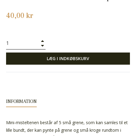
Normalpris
40,00 kr
+
−
LÆG I INDKØBSKURV
INFORMATION
Mini-misteltenen består af 5 små grene, som kan samles til et
lille bundt, der kan pynte på grene og små kroge rundtom i