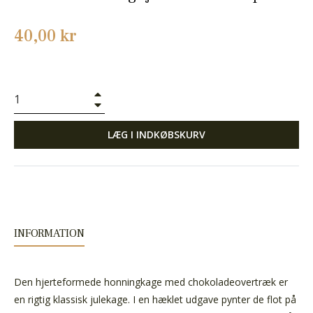
Normalpris
40,00 kr
+
−
LÆG I INDKØBSKURV
INFORMATION
Den hjerteformede honningkage med chokoladeovertræk er
en rigtig klassisk julekage. I en hæklet udgave pynter de flot på