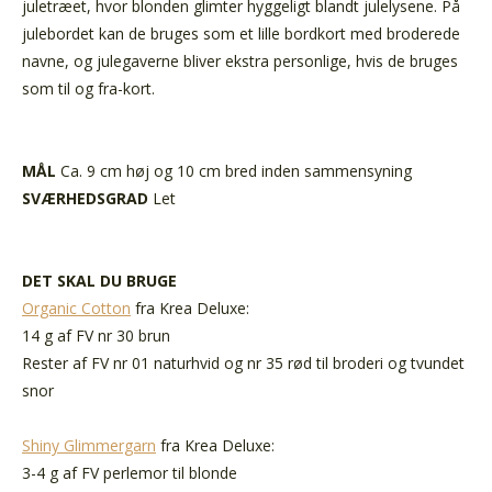
juletræet, hvor blonden glimter hyggeligt blandt julelysene. På
julebordet kan de bruges som et lille bordkort med broderede
navne, og julegaverne bliver ekstra personlige, hvis de bruges
som til og fra-kort.
MÅL
Ca. 9 cm høj og 10 cm bred inden sammensyning
SVÆRHEDSGRAD
Let
DET SKAL DU BRUGE
Organic Cotton
fra Krea Deluxe:
14 g af FV nr 30 brun
Rester af FV nr 01 naturhvid og nr 35 rød til broderi og tvundet
snor
Shiny Glimmergarn
fra Krea Deluxe:
3-4 g af FV perlemor til blonde