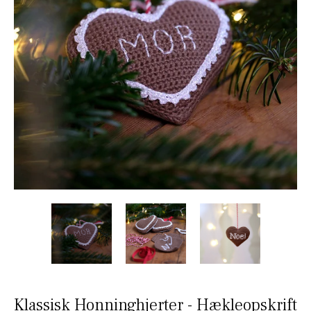
Klassisk Honninghjerter - Hækleopskrift