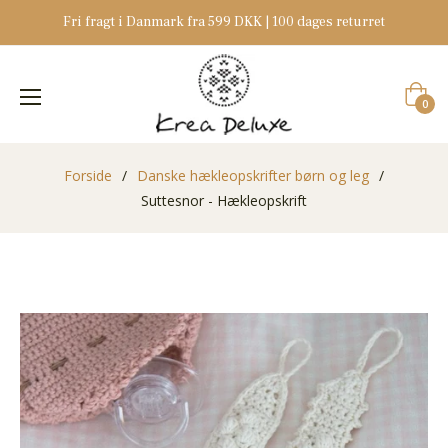
Fri fragt i Danmark fra 599 DKK | 100 dages returret
Indkøb
0
Forside
/
Danske hækleopskrifter børn og leg
/
Suttesnor - Hækleopskrift