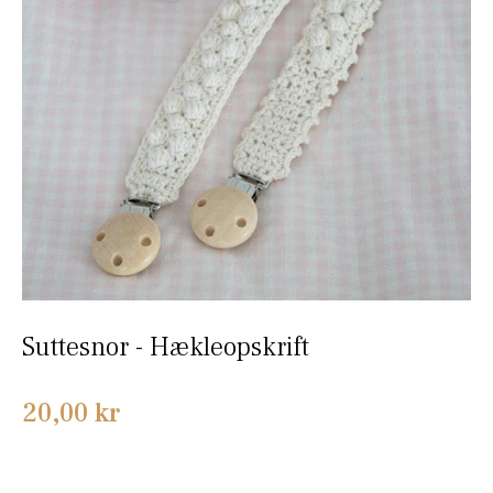
Suttesnor - Hækleopskrift
Normalpris
20,00 kr