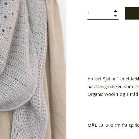
+
−
Hæklet Sjal nr 1 er et læ
halvstangmasker, som skab
Organic Wool 1 og 1 tråd 
MÅL
Ca. 200 cm fra spids 