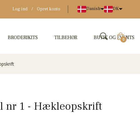
Danish
DK
Log ind
/
Opret konto
BRODERIKITS
TILBEHØR
BUTIK OG EVENTS
Indkøbskur
0
pskrift
l nr 1 - Hækleopskrift