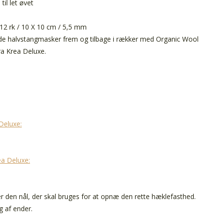
til let øvet
12 rk / 10 X 10 cm / 5,5 mm
de halvstangmasker frem og tilbage i rækker med Organic Wool
ra Krea Deluxe.
Deluxe:
ea Deluxe:
r den nål, der skal bruges for at opnæ den rette hæklefasthed.
g af ender.