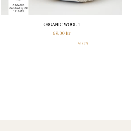
ORGANIC WOOL 1
Normalpris
69,00 kr
All (37)