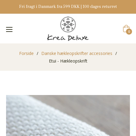
Fri fragt i Danmark fra 599 DKK | 100 dages returret
Indkøb
0
Forside
/
Danske hækleopskrifter accessories
/
Etui - Hækleopskrift