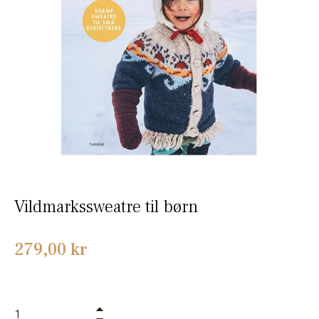
Vildmarkssweatre til børn
Normalpris
279,00 kr
+
−