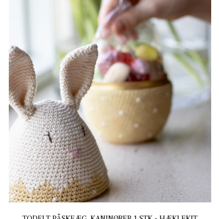
TODELT PÅSKEÆG, KANINØRER 1 STK - HÆKLEKIT