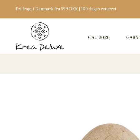
Fri fragt i Danmark fra 599 DKK | 100 dages returret
CAL 2026
GARN