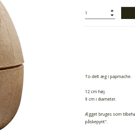
+
−
To-delt æg i papmache.
12 cm høj.
9 cm i diameter.
Ægget bruges som tilbehør
påskepynt".