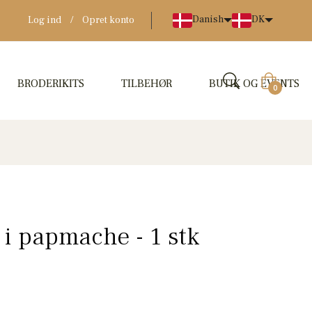
Danish
DK
Log ind
/
Opret konto
BRODERIKITS
TILBEHØR
BUTIK OG EVENTS
Indkøbskur
0
 i papmache - 1 stk