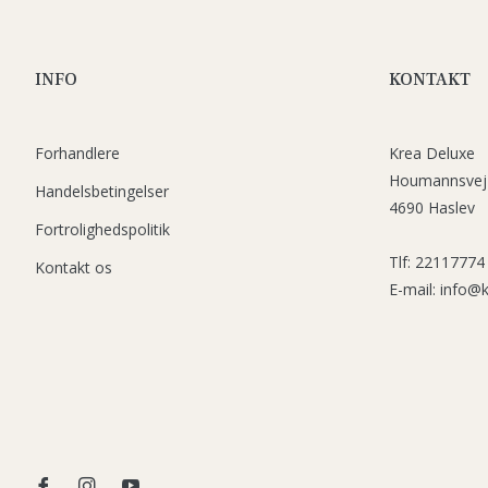
INFO
KONTAKT
Forhandlere
Krea Deluxe
Houmannsvej
Handelsbetingelser
4690 Haslev
Fortrolighedspolitik
Tlf: 22117774
Kontakt os
E-mail: info@
Fb
Ins
You