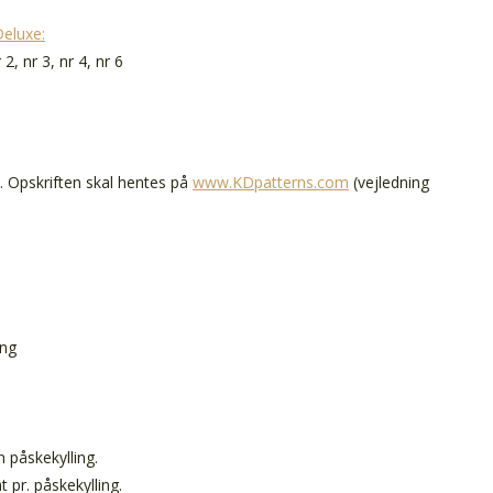
Deluxe:
 2, nr 3, nr 4, nr 6
n. Opskriften skal hentes på
www.KDpatterns.com
(vejledning
ing
n påskekylling.
t pr. påskekylling.