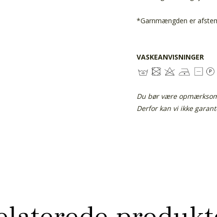
*Garnmængden er afstemt 
VASKEANVISNINGER
Du bør være opmærksom p
Derfor kan vi ikke garan