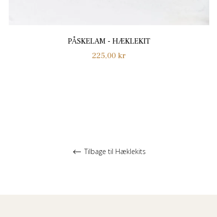
PÅSKELAM - HÆKLEKIT
Normalpris
225,00 kr
Tilbage til Hæklekits