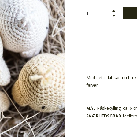
+
−
Med dette kit kan du hækl
farver.
MÅL
Påskekylling: ca. 6 
SVÆRHEDSGRAD
Melle