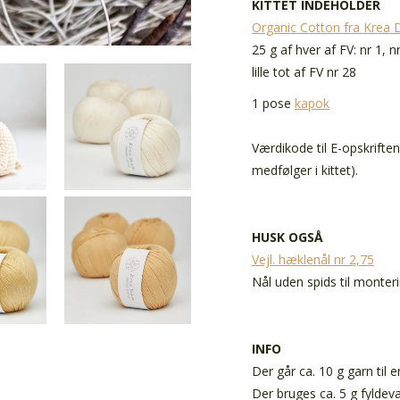
KITTET INDEHOLDER
Organic Cotton fra Krea 
25 g af hver af FV: nr 1, nr
lille tot af FV nr 28
1 pose
kapok
Værdikode til E-opskrifte
medfølger i kittet).
HUSK OGSÅ
Vejl. hæklenål nr 2,75
Nål uden spids til monter
INFO
Der går ca. 10 g garn til e
Der bruges ca. 5 g fyldeva