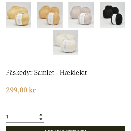
Påskedyr Samlet - Hæklekit
Normalpris
299,00 kr
+
−