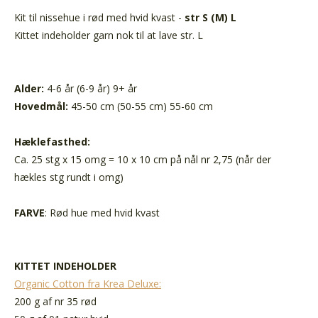
Kit til nissehue i rød med hvid kvast -
str S (M) L
Kittet indeholder garn nok til at lave str. L
Alder:
4-6 år (6-9 år) 9+ år
Hovedmål:
45-50 cm (50-55 cm) 55-60 cm
Hæklefasthed:
Ca. 25 stg x 15 omg = 10 x 10 cm på nål nr 2,75 (når der
hækles stg rundt i omg)
FARVE
: Rød hue med hvid kvast
KITTET INDEHOLDER
Organic Cotton fra Krea Deluxe:
200 g af nr 35 rød