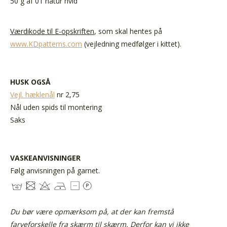
50 g af 01 natur hvid
Værdikode til E-opskriften
, som skal hentes på
www.KDpatterns.com
(vejledning medfølger i kittet).
HUSK OGSÅ
Vejl. hæklenål
nr 2,75
Nål uden spids til montering
Saks
VASKEANVISNINGER
Følg anvisningen på garnet.
Du bør være opmærksom på, at der kan fremstå
farveforskelle fra skærm til skærm.
Derfor kan vi ikke