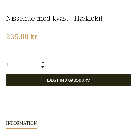
Nissehue med kvast - Hæklekit
Normalpris
235,00 kr
+
−
LÆG I INDKØBSKURV
INFORMATION