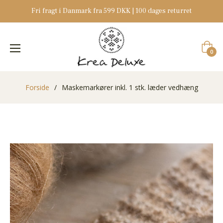
Fri fragt i Danmark fra 599 DKK | 100 dages returret
Indkøb
0
Forside
/
Maskemarkører inkl. 1 stk. læder vedhæng