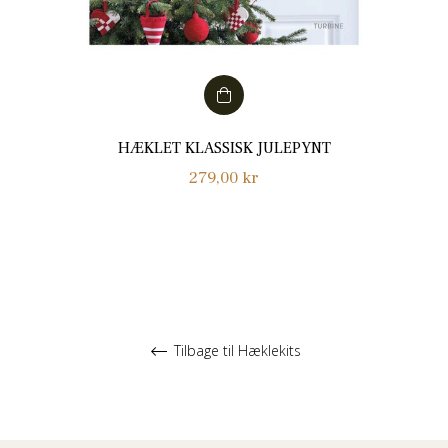
HÆKLET KLASSISK JULEPYNT
Normalpris
279,00 kr
Tilbage til Hæklekits