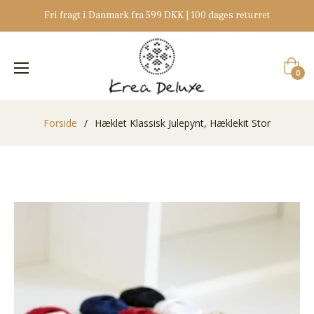
Fri fragt i Danmark fra 599 DKK | 100 dages returret
Indkøb
0
Forside
/
Hæklet Klassisk Julepynt, Hæklekit Stor