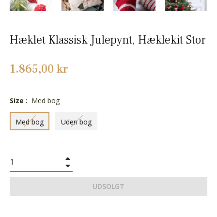
Hæklet Klassisk Julepynt, Hæklekit Stor
Normalpris
1.865,00 kr
Size :
Med bog
Med bog
Uden bog
+
−
UDSOLGT