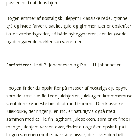
passer ind i nutidens hjem.
Bogen emmer af nostalgisk julepynt i klassiske røde, grønne,
grå og hvide farver tilsat lidt guld og glimmer. Der er opskrifter
i alle sværhedsgrader, så både nybegynderen, den let øvede
og den garvede hækler kan være med.
Forfattere:
Heidi B. Johannesen og Pia H. H. Johannesen
I bogen finder du opskrifter på masser af nostalgisk julepynt
som de klassiske flettede julehjerter, julekugler, kræmmerhuse
samt den skønneste tinsoldat med tromme. Den klassiske
juleklokke, der ringer julen ind, er naturligvis også med
sammen med et lille fin jagthorn. Julesokken, som er at finde i
mange julehjem verden over, finder du også en opskrift på i
bogen sammen med et par søde nisser, der sikrer den helt