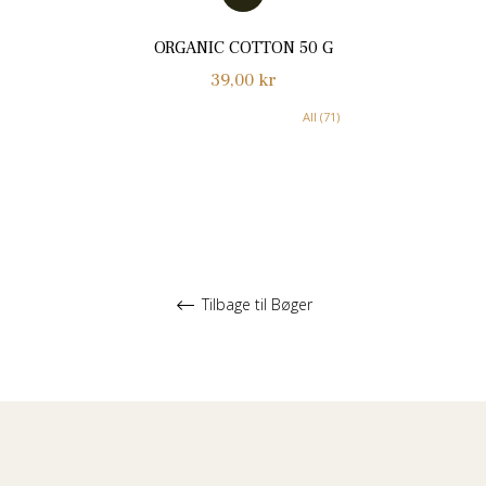
ORGANIC COTTON 50 G
Normalpris
39,00 kr
All (71)
Tilbage til Bøger