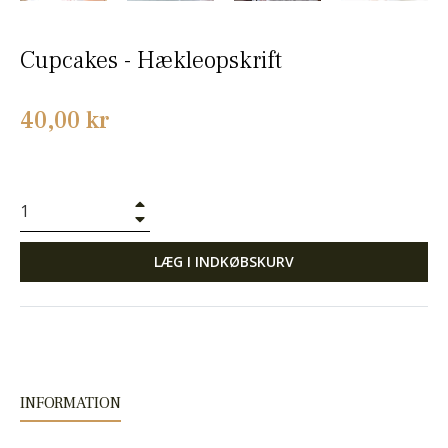
Cupcakes - Hækleopskrift
Normalpris
40,00 kr
+
−
LÆG I INDKØBSKURV
INFORMATION