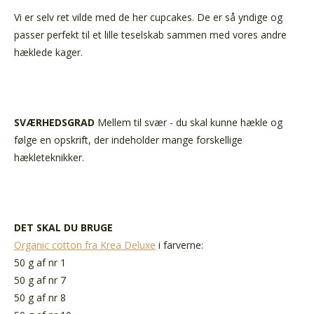
Vi er selv ret vilde med de her cupcakes. De er så yndige og
passer perfekt til et lille teselskab sammen med vores andre
hæklede kager.
SVÆRHEDSGRAD
Mellem til svær - du skal kunne hækle og
følge en opskrift, der indeholder mange forskellige
hækleteknikker.
DET SKAL DU BRUGE
Organic cotton fra Krea Deluxe
i farverne:
50 g af nr 1
50 g af nr 7
50 g af nr 8