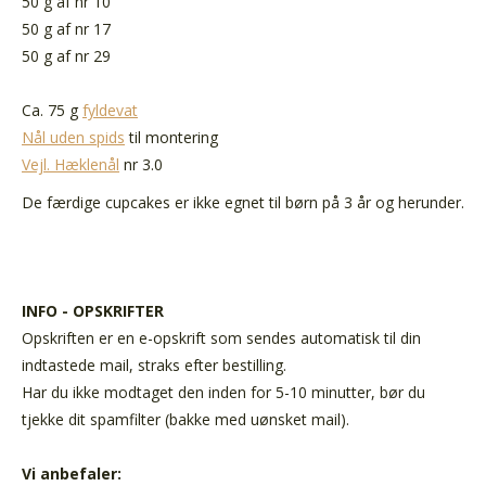
50 g af nr 10
50 g af nr 17
50 g af nr 29
Ca. 75 g
fyldevat
Nål uden spids
til montering
Vejl. Hæklenål
nr 3.0
De færdige cupcakes er ikke egnet til børn på 3 år og herunder.
INFO - OPSKRIFTER
Opskriften er en e-opskrift som sendes automatisk til din
indtastede mail, straks efter bestilling.
Har du ikke modtaget den inden for 5-10 minutter, bør du
tjekke dit spamfilter (bakke med uønsket mail).
Vi anbefaler: