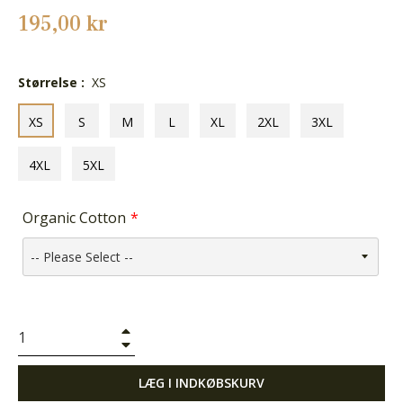
Normalpris
195,00 kr
Størrelse :
XS
XS
S
M
L
XL
2XL
3XL
4XL
5XL
Organic Cotton
+
−
LÆG I INDKØBSKURV