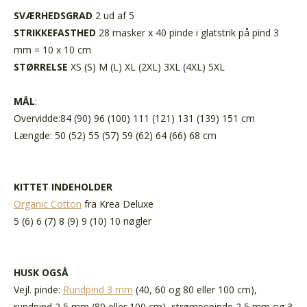
SVÆRHEDSGRAD
2 ud af 5
STRIKKEFASTHED
28 masker x 40 pinde i glatstrik på pind 3
mm = 10 x 10 cm
STØRRELSE
XS (S) M (L) XL (2XL) 3XL (4XL) 5XL
MÅL
:
Overvidde:84 (90) 96 (100) 111 (121) 131 (139) 151 cm
Længde: 50 (52) 55 (57) 59 (62) 64 (66) 68 cm
KITTET INDEHOLDER
Organic Cotton
fra Krea Deluxe
5 (6) 6 (7) 8 (9) 9 (10) 10 nøgler
HUSK OGSÅ
Vejl. pinde:
Rundpind 3 mm
(40, 60 og 80 eller 100 cm),
rundpind 2,5 mm (80 eller 100 cm), strømpepinde 2,5 mm og 3