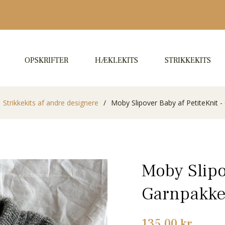
OPSKRIFTER
HÆKLEKITS
STRIKKEKITS
Strikkekits af andre designere
/
Moby Slipover Baby af PetiteKnit 
Moby Slipo
Garnpakk
Normalpris
135,00 kr