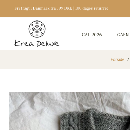
Fri fragt i Danmark fra 599 DKK | 100 dages returret
CAL 2026
GARN
Forside
/