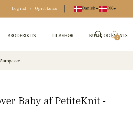
Danish
DK
Log ind
/
Opret konto
BRODERIKITS
TILBEHØR
BUTIK OG EVENTS
Indkøbskur
0
- Garnpakke
ver Baby af PetiteKnit -
e