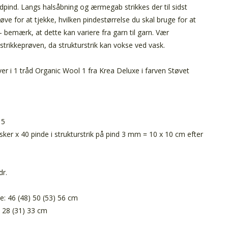
dpind. Langs halsåbning og ærmegab strikkes der til sidst
røve for at tjekke, hvilken pindestørrelse du skal bruge for at
bemærk, at dette kan variere fra garn til garn. Vær
rikkeprøven, da strukturstrik kan vokse ved vask.
ver i 1 tråd Organic Wool 1 fra Krea Deluxe i farven Støvet
 5
er x 40 pinde i strukturstrik på pind 3 mm = 10 x 10 cm efter
dr.
e: 46 (48) 50 (53) 56 cm
 28 (31) 33 cm