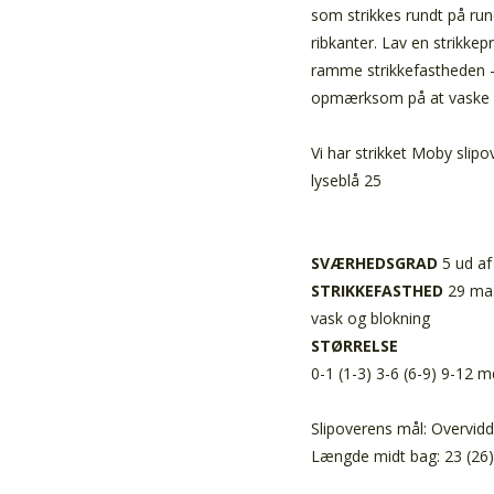
som strikkes rundt på run
ribkanter. Lav en strikkep
ramme strikkefastheden – 
opmærksom på at vaske st
Vi har strikket Moby slipo
lyseblå 25
SVÆRHEDSGRAD
5 ud af
STRIKKEFASTHED
29 mask
vask og blokning
STØRRELSE
0-1 (1-3) 3-6 (6-9) 9-12 m
Slipoverens mål: Overvidd
Længde midt bag: 23 (26)