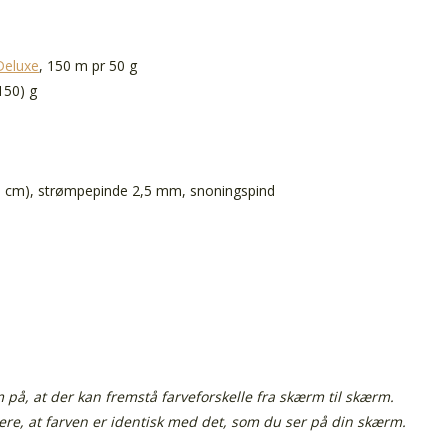
Deluxe
, 150 m pr 50 g
150) g
 cm), strømpepinde 2,5 mm, snoningspind
å, at der kan fremstå farveforskelle fra skærm til skærm.
tere, at farven er identisk med det, som du ser på din skærm.