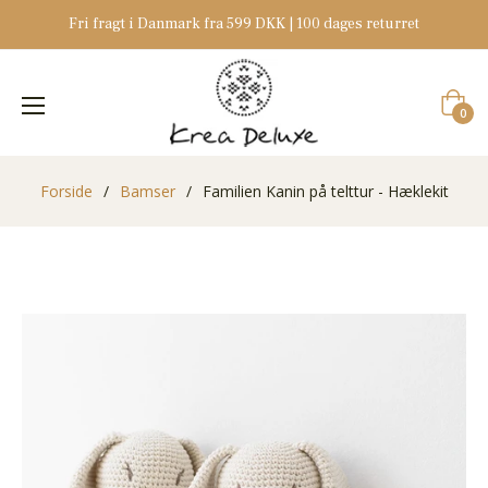
Fri fragt i Danmark fra 599 DKK | 100 dages returret
Indkøb
0
Forside
/
Bamser
/
Familien Kanin på telttur - Hæklekit