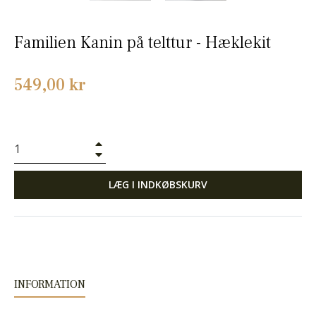
Familien Kanin på telttur - Hæklekit
Normalpris
549,00 kr
+
−
LÆG I INDKØBSKURV
INFORMATION