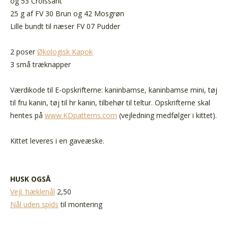
og 53 Croissant
25 g af FV 30 Brun og 42 Mosgrøn
Lille bundt til næser FV 07 Pudder
2 poser
Økologisk Kapok
3 små træknapper
Værdikode til E-opskrifterne: kaninbamse, kaninbamse mini, tøj
til fru kanin, tøj til hr kanin, tilbehør til teltur. Opskrifterne skal
hentes på
www.KDpatterns.com
(vejledning medfølger i kittet).
Kittet leveres i en gaveæske.
HUSK OGSÅ
Vejl. hæklenål
2,50
Nål uden spids
til montering