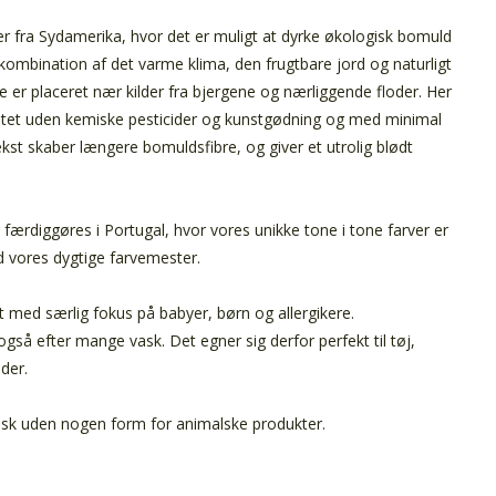
fra Sydamerika, hvor det er muligt at dyrke økologisk bomuld
kombination af det varme klima, den frugtbare jord og naturligt
er placeret nær kilder fra bjergene og nærliggende floder. Her
østet uden kemiske pesticider og kunstgødning og med minimal
kst skaber længere bomuldsfibre, og giver et utrolig blødt
 færdiggøres i Portugal, hvor vores unikke tone i tone farver er
d vores dygtige farvemester.
 med særlig fokus på babyer, børn og allergikere.
gså efter mange vask. Det egner sig derfor perfekt til tøj,
der.
k uden nogen form for animalske produkter.