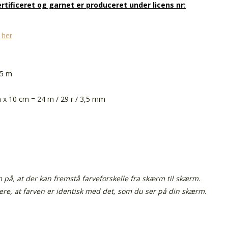
rtificeret og garnet er produceret under licens nr:
n
her
65 m
x 10 cm = 24 m / 29 r / 3,5 mm
å, at der kan fremstå farveforskelle fra skærm til skærm.
tere, at farven er identisk med det, som du ser på din skærm.