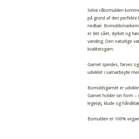
Selve råbomulden kommer 
på grund af den perfekte 
nedbør. Bomuldsmarkerne 
er det sået, dyrket og h
vanding. Den naturlige væ
kvalitetsgarn.
Garnet spindes, farves og
udviklet i samarbejde me
Bomuldsgarnet er udviklet
Garnet holder sin form – o
legetøj, klude og håndklæ
Bomulden er 100% vegans