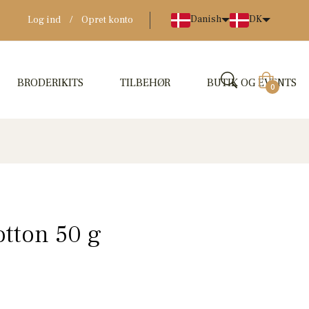
Danish
DK
Log ind
/
Opret konto
BRODERIKITS
TILBEHØR
BUTIK OG EVENTS
Indkøbskur
0
tton 50 g